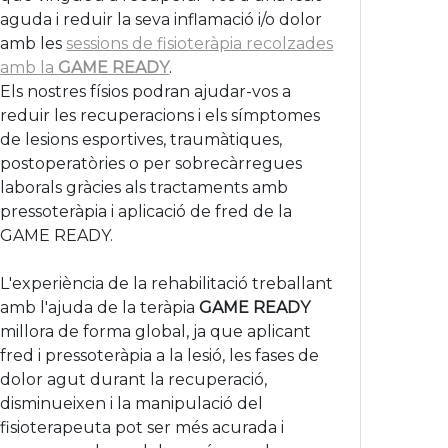
aguda i reduir la seva inflamació i/o dolor
amb les
sessions de fisioteràpia recolzades
amb la
GAME READY
.
Els nostres físios podran ajudar-vos a
reduir les recuperacions i els símptomes
de lesions esportives, traumàtiques,
postoperatòries o per sobrecàrregues
laborals gràcies als tractaments amb
pressoteràpia i aplicació de fred de la
GAME READY.
L'experiència de la rehabilitació treballant
amb l'ajuda de la teràpia
GAME READY
millora de forma global, ja que aplicant
fred i pressoteràpia a la lesió, les fases de
dolor agut durant la recuperació,
disminueixen i la manipulació del
fisioterapeuta pot ser més acurada i