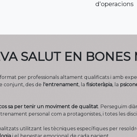
d'operacions
EVA SALUT EN BONES
à format per professionals altament qualificats i amb expe
de conjunt, des de
l'entrenament
, la
fisioteràpia
, la
psicon
cos sa per tenir un moviment de qualitat
. Perseguim diàr
'entrenament personal com a protagonistes, i totes les di
tzats utilitzant les tècniques específiques per resoldre 
logia
i el benestar emocional de cada pacient.