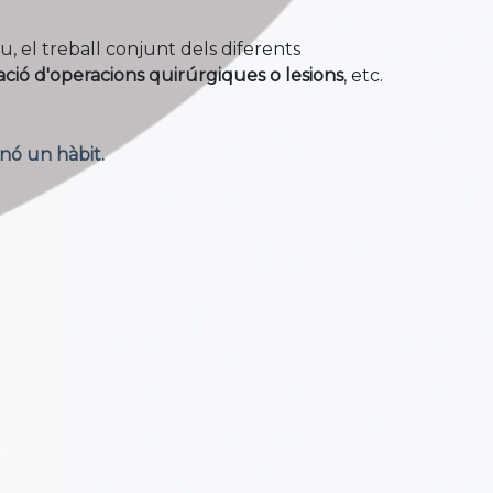
u, el treball conjunt dels diferents
ció d'operacions quirúrgiques o lesions
, etc.
inó un hàbit.