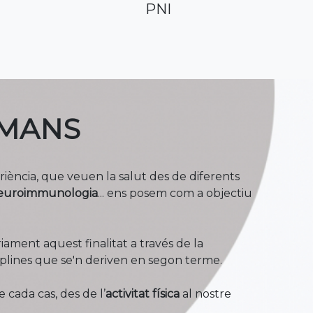
PNI
 MANS
riència, que veuen la salut des de diferents
euroimmunologia
... ens posem com a objectiu
iament aquest finalitat a través de la
sciplines que se'n deriven en segon terme.
cada cas, des de l’
activitat física
al nostre