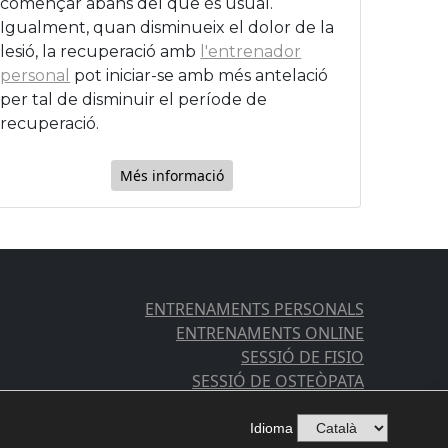
començar abans del que és usual.
Igualment, quan disminueix el dolor de la
lesió, la recuperació amb
l'entrenador
personal
pot iniciar-se amb més antelació
per tal de disminuir el període de
recuperació.
Més informació
ENTRENAMENTS PERSONALS
ENTRENAMENTS ONLINE
SESSIÓ DE FISIO
SESSIÓ DE OSTEÒPATA
RECUPERACIÓ DE LESIONS
RECUPERACIÓ D'OPERACIONS
Idioma