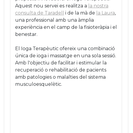
Aquest nou servei es realitza a
la nostra
consulta de Taradell
i de la mà de
la Laura
,
una professional amb una àmplia
experiència en el camp de la fisioteràpia i el
benestar.
El Ioga Terapèutic ofereix una combinació
única de ioga i massatge en una sola sessió.
Amb l'objectiu de facilitar i estimular la
recuperació o rehabilitació de pacients
amb patologies o malalties del sistema
musculoesquelètic.