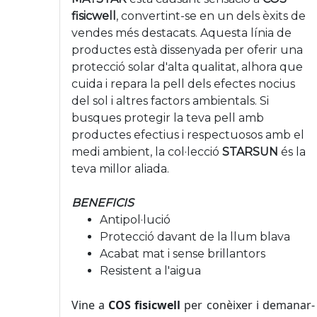
fisicwell
, convertint-se en un dels èxits de
vendes més destacats. Aquesta línia de
productes està dissenyada per oferir una
protecció solar d'alta qualitat, alhora que
cuida i repara la pell dels efectes nocius
del sol i altres factors ambientals. Si
busques protegir la teva pell amb
productes efectius i respectuosos amb el
medi ambient, la col·lecció
STARSUN
és la
teva millor aliada.
BENEFICIS
Antipol·lució
Protecció davant de la llum blava
Acabat mat i sense brillantors
Resistent a l'aigua
Vine a
COS fisicwell
per conèixer i demanar-