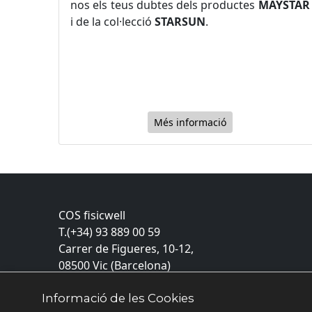
nos els teus dubtes dels productes
MAYSTAR
i de la col·lecció
STARSUN
.
Més informació
COS fisicwell
T.(+34) 93 889 00 59
Carrer de Figueres, 10-12,
08500 Vic (Barcelona)
Edifici Workinn, 1r pis
Informació de les Cookies