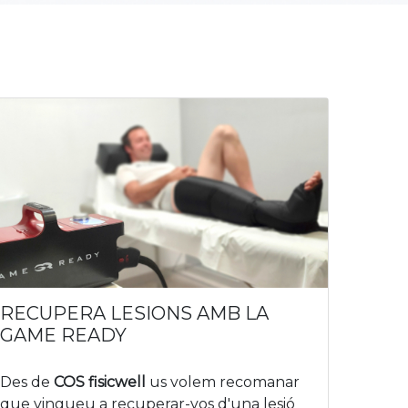
RECUPERA LESIONS AMB LA
GAME READY
Des de
COS fisicwell
us volem recomanar
que vingueu a recuperar-vos d'una lesió