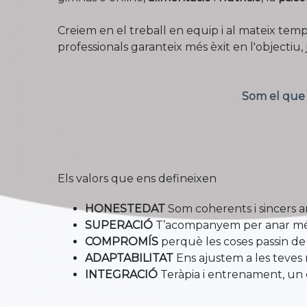
Creiem en el
treball en equip i al mateix temp
professionals garanteix més èxit en l'objectiu, 
Som el que f
Els valors que ens defineixen
HONESTEDAT
Som coherents i sincers a
SUPERACIÓ
T’acompanyem per anar més e
COMPROMÍS
perquè les coses passin de l
ADAPTABILITAT
Ens ajustem a les teves n
INTEGRACIÓ
Teràpia i entrenament, un 