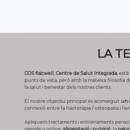
LA T
COS fisicwell
,
Centre de Salut Integrada
, est
punts de vista, però amb la mateixa filosofia 
la salut i benestar dels nostres clients.
El nostre objectiu principal és aconseguir
un 
connexió entre la fisioteràpia / osteopatia i l
Apliquem tractaments i entrenaments personali
gimnàs o online,
alimentació
i
nutrició
, la
psico