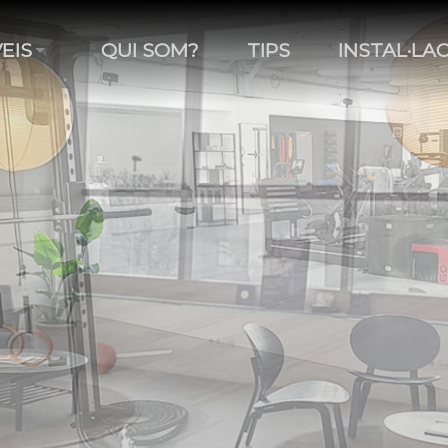
EIS
QUI SOM?
TIPS
INSTAL·LA