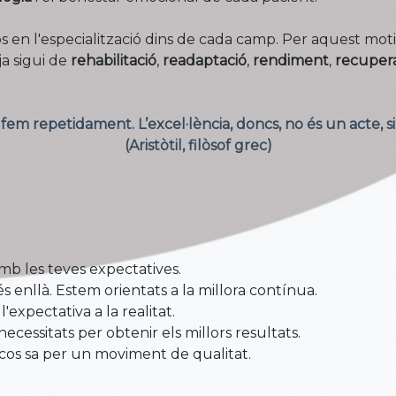
s en l'especialització dins de cada camp. Per aquest moti
ja sigui de
rehabilitació
,
readaptació
,
rendiment
,
recupera
em repetidament. L’excel·lència, doncs, no és un acte, s
(Aristòtil, filòsof grec)
mb les teves expectatives.
nllà. Estem orientats a la millora contínua.
'expectativa a la realitat.
ecessitats per obtenir els millors resultats.
cos sa per un moviment de qualitat.